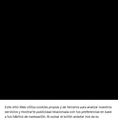
Este sitio Web utiliza cookies propias y de terceros para analizar nuestros
servicios y mostrarte publicidad relacionada con tus preferencias en base
a tus hábitos de navegación. Al pulsar el botón aceptar nos da su